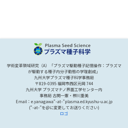
学術変革領域研究（A）「プラズマ駆動種子記憶操作：プラズマ
が駆動する種子内分子動態の学理創成」
九州大学プラズマ種子科学事務局
〒819-0395 福岡市西区元岡 744
九州大学 プラズマナノ界面工学センター内
事務局 古閑一憲・栁川重美
Email：e.yanagawa"-at-"plasma.ed.kyushu-u.ac.jp
("-at-"を@に変更してお送りください)
ロゴ