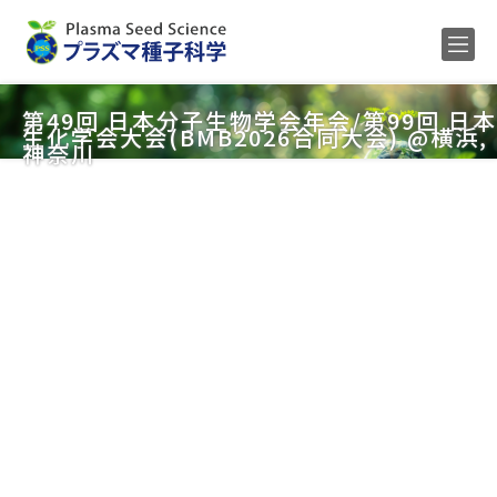
Home
第49回 日本分子生物学会年会/第99回 日本
生化学会大会(BMB2026合同大会) @横浜,
メンバー
神奈川
研究内容
公募
研究業績
ENGLISH