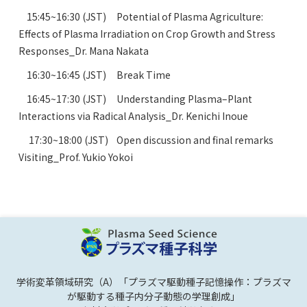
15:45~16:30 (JST) Potential of Plasma Agriculture:
Effects of Plasma Irradiation on Crop Growth and Stress
Responses_Dr. Mana Nakata
16:30~16:45 (JST) Break Time
16:45~17:30 (JST) Understanding Plasma–Plant
Interactions via Radical Analysis_Dr. Kenichi Inoue
17:30~18:00 (JST) Open discussion and final remarks
Visiting_Prof. Yukio Yokoi
学術変革領域研究（A）「プラズマ駆動種子記憶操作：プラズマ
が駆動する種子内分子動態の学理創成」