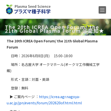
Home
The 20th ICREA Open Forum/ the
21th Global Plasma Forum ＠愛知★
メンバー
The 20th ICREA Open Forum/ the 21th Global Plasma
研究内容
Forum
公募
日時：
2026年6月8日(月) 15:00-18:00
研究業績
場所：名古屋大学 オークマホール(オークマ工作機械工学
館)
ENGLISH
形式・言語：対面・英語
登録：無料
▶ ご案内ページ ：
https://icrea.agr.nagoya-
u.ac.jp/jpn/events/forum/202620of.html.html