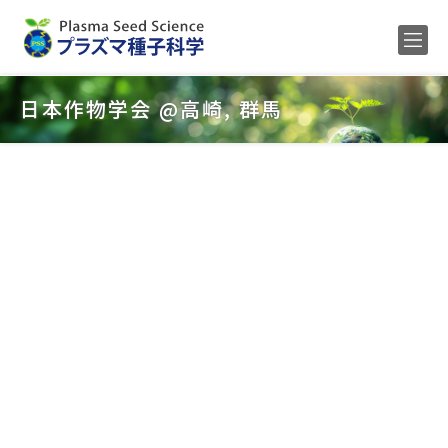
Home
日本作物学会 @高崎, 群馬
メンバー
研究内容
公募
研究業績
ENGLISH