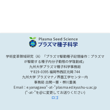
学術変革領域研究（A）「プラズマ駆動種子記憶操作：プラズマ
が駆動する種子内分子動態の学理創成」
九州大学プラズマ種子科学事務局
〒819-0395 福岡市西区元岡 744
九州大学 プラズマナノ界面工学センター内
事務局 古閑一憲・栁川重美
Email：e.yanagawa"-at-"plasma.ed.kyushu-u.ac.jp
("-at-"を@に変更してお送りください)
ロゴ