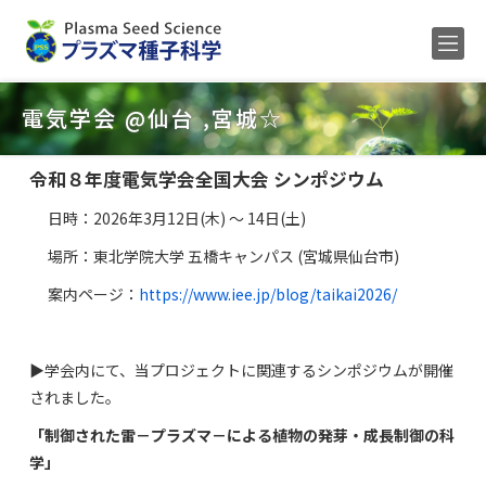
Home
電気学会 @仙台 ,宮城☆
メンバー
令和８年度電気学会全国大会 シンポジウム
研究内容
日時：2026年3月12日(木) ～ 14日(土)
公募
場所：東北学院大学 五橋キャンパス (宮城県仙台市)
研究業績
案内ページ：
https://www.iee.jp/blog/taikai2026/
ENGLISH
▶学会内にて、当プロジェクトに関連するシンポジウムが開催
されました。
「制御された雷－プラズマ－による植物の発芽・成長制御の科
学」