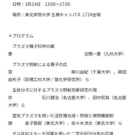
日時：3月14日 13:00〜17:00
場所：東北学院大学 五橋キャンパス L714会場
＊プログラム
プラズマ種子科学の概
要 古閑一憲（九州大学）
プラズマ照射による種子の応
答 柳川由紀（千葉大学）、蒔田
由布子（前橋工科大学／理化学研究所） ら
生体分子に対するプラズマ照射効果研究の現
状 石川健治（名古屋大学）、田中宏昌（名古屋
大学）ら
空気プラズマを用いた活性種合成・供給と植物機能制
御 金子俊郎（東北大学）、佐々木渉太（東北大学）ら
ゲル状KIスターチ試薬を用いた二次元ROS分布の可視