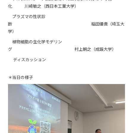
化 川崎敏之（西日本工業大学）
プラズマの性状診
断 稲田優貴（埼玉大
学）
植物細胞の生化学モデリン
グ 村上朝之（成蹊大学）
ディスカッション
＊当日の様子