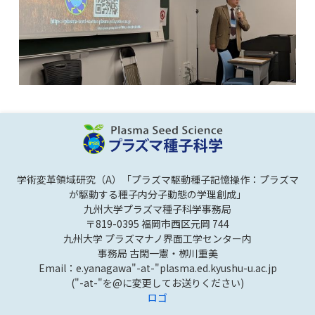
学術変革領域研究（A）「プラズマ駆動種子記憶操作：プラズマ
が駆動する種子内分子動態の学理創成」
九州大学プラズマ種子科学事務局
〒819-0395 福岡市西区元岡 744
九州大学 プラズマナノ界面工学センター内
事務局 古閑一憲・栁川重美
Email：e.yanagawa"-at-"plasma.ed.kyushu-u.ac.jp
("-at-"を@に変更してお送りください)
ロゴ