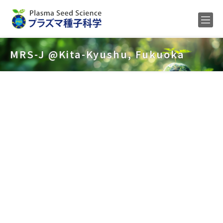
Home
MRS-J @Kita-Kyushu, Fukuoka
メンバー
研究内容
公募
研究業績
ENGLISH