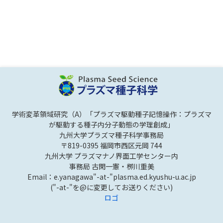
学術変革領域研究（A）「プラズマ駆動種子記憶操作：プラズマ
が駆動する種子内分子動態の学理創成」
九州大学プラズマ種子科学事務局
〒819-0395 福岡市西区元岡 744
九州大学 プラズマナノ界面工学センター内
事務局 古閑一憲・栁川重美
Email：e.yanagawa"-at-"plasma.ed.kyushu-u.ac.jp
("-at-"を@に変更してお送りください)
ロゴ