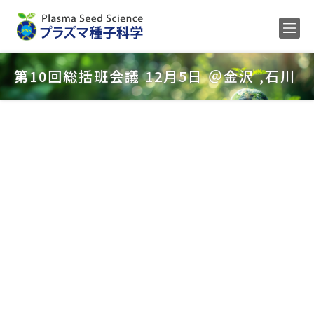
Home
第10回総括班会議 12月5日 ＠金沢 ,石川
メンバー
研究内容
公募
研究業績
ENGLISH