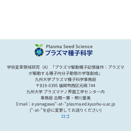
学術変革領域研究（A）「プラズマ駆動種子記憶操作：プラズマ
が駆動する種子内分子動態の学理創成」
九州大学プラズマ種子科学事務局
〒819-0395 福岡市西区元岡 744
九州大学 プラズマナノ界面工学センター内
事務局 古閑一憲・栁川重美
Email：e.yanagawa"-at-"plasma.ed.kyushu-u.ac.jp
("-at-"を@に変更してお送りください)
ロゴ