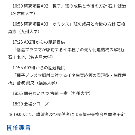
16:30 研究項目A02「種子」班の成果と今後の方針 石川 健治
（名古屋大学）
16:55 研究項目A03「オミクス」班の成果と今後の方針 石橋
勇志（九州大学）
17:25 A02班からの話題提供
「低温プラズマが駆動するイネ種子の発芽促進機構の解明」
石川 和也（名古屋大学）
17:55 A03班からの話題提供
「種子プラズマ照射に対するイネ生育応答の表現型・生理解
析」菅波 眞央（福島大学）
18:25 閉会あいさつ 古閑 一憲（九州大学）
18:30 会場クローズ
※ 19:00より、講演者及び関係者による情報交換会を開催予定
開催趣旨