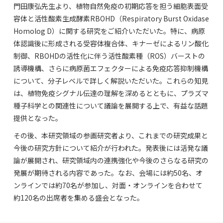
門田康弘先生より、植物自然免疫の初期応答を担う細胞表面受
容体と活性酸素生成酵素RBOHD（Respiratory Burst Oxidase
Homolog D）に関する研究をご紹介いただいた。特に、病原
体認識後に形成される受容体複合体、キナーゼによるリン酸化
制御、RBOHDの活性化に伴う活性酸素種（ROS）バーストの
誘導機構、さらに病原菌エフェクターによる免疫応答抑制機構
について、分子レベルで詳しく解説いただいた。これらの知見
は、植物免疫シグナル伝達の理解を深めるとともに、プラズマ
種子科学との関連性について議論を展開する上で、有益な話題
提供となった。
その後、本研究領域の参画研究者より、これまでの研究成果と
今後の研究方針について紹介が行われた。発表後には活発な議
論が展開され、研究領域内の連携強化や今後のさらなる研究の
発展が期待される内容であった。なお、会場には約50名、オ
ンラインでは約70名が参加し、対面・オンラインを合わせて
約120名の出席者を集める盛会となった。