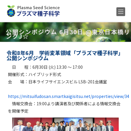
Home
公開シンポジウム 6月30日 @東京日本橋リ
ンクJ☆
メンバー
研究内容
令和8年6月 学術変革領域「プラズマ種子科学」
公開シンポジウム
公募
日 程：6月30日 (火) 13:30 ～ 17:00
研究業績
開催形式：ハイブリッド形式
会 場：日本ライフサイエンスビル LSB-201会議室
ENGLISH
https://mitsuifudosan.smartkaigisitsu.net/properties/view/34
情報交換会：19:00より講演者及び関係者による情報交換会
を開催予定