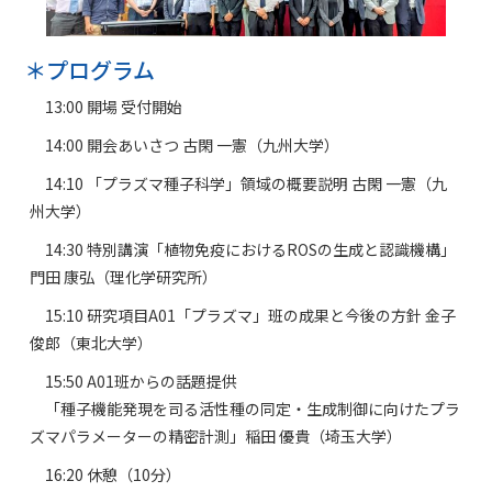
＊プログラム
13:00 開場 受付開始
14:00 開会あいさつ 古閑 一憲（九州大学）
14:10 「プラズマ種子科学」領域の概要説明 古閑 一憲（九
州大学）
14:30 特別講演「植物免疫におけるROSの生成と認識機構」
門田 康弘（理化学研究所）
15:10 研究項目A01「プラズマ」班の成果と今後の方針 金子
俊郎（東北大学）
15:50 A01班からの話題提供
「種子機能発現を司る活性種の同定・生成制御に向けたプラ
ズマパラメーターの精密計測」稲田 優貴（埼玉大学）
16:20 休憩（10分）