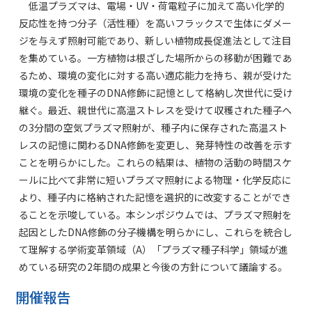
低温プラズマは、電場・UV・荷電粒子に加えて高い化学的
反応性を持つ分子（活性種）を高いフラックスで生体にダメー
ジを与えず照射可能であり、新しい植物成長促進法として注目
を集めている。一方植物は根ざした場所からの移動が困難であ
るため、環境の変化に対する高い適応能力を持ち、親が受けた
環境の変化を種子のDNA修飾に記憶として格納し次世代に受け
継ぐ。最近、親世代に高温ストレスを受けて収穫された種子へ
の3分間の空気プラズマ照射が、種子内に保存された高温スト
レスの記憶に関わるDNA修飾を変更し、発芽特性の改善を示す
ことを明らかにした。これらの結果は、植物の活動の時間スケ
ールに比べて非常に短いプラズマ照射による物理・化学反応に
より、種子内に格納された記憶を選択的に改変することができ
ることを示唆している。本シンポジウムでは、プラズマ照射を
起因としたDNA修飾の分子機構を明らかにし、これらを統合し
て理解する学術変革領域（A）「プラズマ種子科学」領域が進
めている研究の2年間の成果と今後の方針について議論する。
開催報告