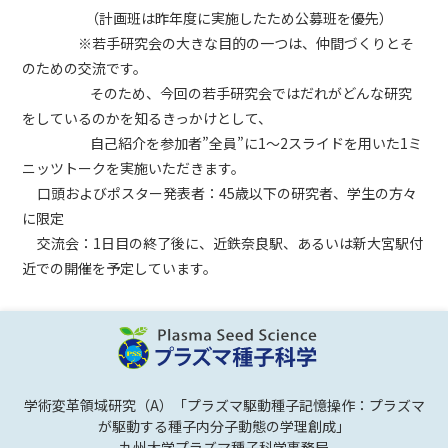
（計画班は昨年度に実施したため公募班を優先）
※若手研究会の大きな目的の一つは、仲間づくりとそ
のための交流です。
そのため、今回の若手研究会ではだれがどんな研究
をしているのかを知るきっかけとして、
自己紹介を参加者”全員”に1～2スライドを用いた1ミ
ニッツトークを実施いただきます。
口頭およびポスター発表者：45歳以下の研究者、学生の方々
に限定
交流会：1日目の終了後に、近鉄奈良駅、あるいは新大宮駅付
近での開催を予定しています。
学術変革領域研究（A）「プラズマ駆動種子記憶操作：プラズマ
が駆動する種子内分子動態の学理創成」
九州大学プラズマ種子科学事務局