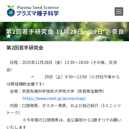
Home
第2回若手研究会 11月28日～29日 @奈良
★
メンバー
第2回若手研究会
研究内容
公募
日程：2025年11月28日（金）13:30～18:00（その後、交流
会）
研究業績
〃 29日（土）9:30～12:00（※29日午後から
は領域横断会議です）
ENGLISH
会場：奈良先端科学技術大学院大学（奈良県生駒市）
https://www.naist.jp/accessmap/
内容：口頭発表、ポスター発表、および自己紹介（1ミニッツ
トーク）
※今年度の口頭発表は、各公募班から1題ずつでお願い
いたします