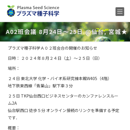
Home
A02班会議 8月24日～25日 @仙台, 宮城★
メンバー
プラズマ種子科学Ａ０２班会合の開催のお知らせ
研究内容
日時： ２０２４年８月２４日（土）～２５日（日）
公募
場所：
研究業績
２４日 東北大学 化学・バイオ系研究棟本館W405（4階）
ENGLISH
地下鉄東西線「青葉山」駅下車３分
２５日 TKP仙台西口ビジネスセンターのカンファレンスルー
ム2A
仙台駅西口 徒歩５分 オンライン接続のリンクを準備する予定
です．
概要：