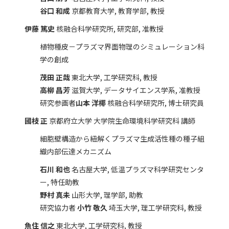
谷口 和成
京都教育大学, 教育学部, 教授
伊藤 篤史
核融合科学研究所, 研究部, 准教授
植物種皮－プラズマ界面物理のシミュレーション科
学の創成
茂田 正哉
東北大学, 工学研究科, 教授
高柳 昌芳
滋賀大学, データサイエンス学系, 准教授
研究参画者
山本 洋椰
核融合科学研究所, 博士研究員
國枝 正
京都府立大学 大学院生命環境科学研究科 講師
細胞壁構造から紐解くプラズマ生成活性種の種子組
織内部伝達メカニズム
石川 和也
名古屋大学, 低温プラズマ科学研究センタ
ー, 特任助教
野村 真未
山形大学, 理学部, 助教
研究協力者
小竹 敬久
埼玉大学, 理工学研究科, 教授
魚住 信之
東北大学, 工学研究科, 教授