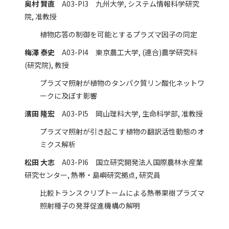
奥村 賢直
A03-PI3 九州大学, システム情報科学研究
院, 准教授
植物応答の制御を可能とするプラズマ因子の同定
梅澤 泰史
A03-PI4 東京農工大学, (連合)農学研究科
(研究院), 教授
プラズマ照射が植物のタンパク質リン酸化ネットワ
ークに及ぼす影響
濱田 隆宏
A03-PI5 岡山理科大学, 生命科学部, 准教授
プラズマ照射が引き起こす植物の翻訳活性動態のオ
ミクス解析
松田 大志
A03-PI6 国立研究開発法人国際農林水産業
研究センター, 熱帯・島嶼研究拠点, 研究員
比較トランスクリプトームによる熱帯果樹プラズマ
照射種子の発芽促進機構の解明