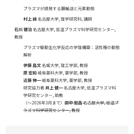
プラズマが誘発する膜輸送と元素動態
村上 緑
名古屋大学, 理学研究科, 講師
石川 健治
名古屋大学, 低温プラズマ科学研究センター,
教授
プラズマ駆動生化学反応の学理構築：活性種の動態
解析
伊藤 昌文
名城大学, 理工学部, 教授
原 宏和
岐阜薬科大学, 薬学部, 教授
近藤 伸一
岐阜薬科大学, 薬学部, 教授
研究協力者
井上 健一
名古屋大学, 低温プラズマ科
学研究センター, 助教
（～2026年3月まで）
田中 宏昌
名古屋大学, 低温プ
ラズマ科学研究センター, 教授