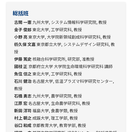
総括班
古閑 一憲
九州大学, システム情報科学研究院, 教授
金子 俊郎
東北大学, 工学研究科, 教授
小野 亮
東京大学, 大学院新領域創成科学研究科, 教授
杤久保 文嘉
東京都立大学, システムデザイン研究科, 教
授
伊藤 篤史
核融合科学研究所, 研究部, 准教授
國枝 正
京都府立大学
大学院生命環境科学研究科 講師
魚住 信之
東北大学, 工学研究科, 教授
石川 健治
名古屋大学, 低温プラズマ科学研究センター,
教授
石橋 勇志
九州大学, 農学研究院, 教授
江原 宏
名古屋大学, 生命農学研究科, 教授
新田 洋司
福島大学, 食農学類, 教授
村上 朝之
成蹊大学, 理工学部, 教授
谷口 和成
京都教育大学, 教育学部, 教授