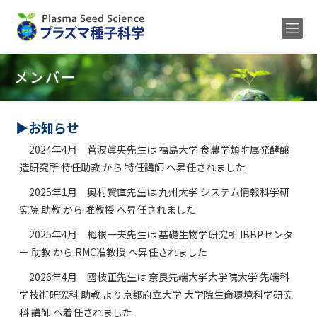
Home
メンバー
メンバー
研究内容
▶お知らせ
2024年4月 菅波眞央先生は 福島大学 食農学類附属発酵醸
公募
造研究所 特任助教 から 特任講師 へ昇任されました
研究業績
2025年1月 奥村賢直先生は 九州大学 システム情報科学研
ENGLISH
究院 助教 から 准教授 へ昇任されました
2025年4月 栂根一夫先生は 基礎生物学研究所 IBBPセンタ
ー 助教 から RMC准教授 へ昇任されました
2026年4月 國枝正先生は 奈良先端大学大学院大学 先端科
学技術研究科 助教 より京都府立大学 大学院生命環境科学研究
科 講師 へ着任されました