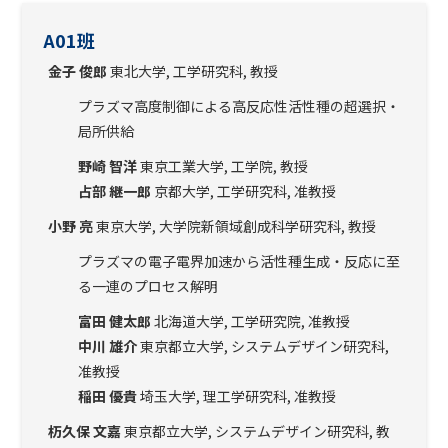
A01班
金子 俊郎
東北大学, 工学研究科, 教授
プラズマ高度制御による高反応性活性種の超選択・
局所供給
野崎 智洋
東京工業大学, 工学院, 教授
占部 継一郎
京都大学, 工学研究科, 准教授
小野 亮
東京大学, 大学院新領域創成科学研究科, 教授
プラズマの電子電界加速から活性種生成・反応に至
る一連のプロセス解明
富田 健太郎
北海道大学, 工学研究院, 准教授
中川 雄介
東京都立大学, システムデザイン研究科,
准教授
稲田 優貴
埼玉大学, 理工学研究科, 准教授
杤久保 文嘉
東京都立大学, システムデザイン研究科, 教