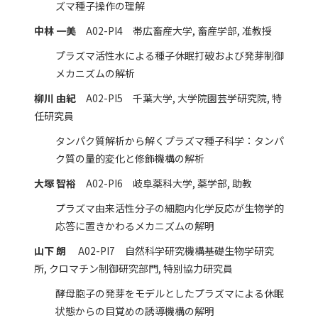
ズマ種子操作の理解
中林 一美
A02-PI4 帯広畜産大学, 畜産学部, 准教授
プラズマ活性水による種子休眠打破および発芽制御
メカニズムの解析
柳川 由紀
A02-PI5 千葉大学, 大学院園芸学研究院, 特
任研究員
タンパク質解析から解くプラズマ種子科学：タンパ
ク質の量的変化と修飾機構の解析
大塚 智裕
A02-PI6 岐阜薬科大学, 薬学部, 助教
プラズマ由来活性分子の細胞内化学反応が生物学的
応答に置きかわるメカニズムの解明
山下 朗
A02-PI7 自然科学研究機構基礎生物学研究
所, クロマチン制御研究部門, 特別協力研究員
酵母胞子の発芽をモデルとしたプラズマによる休眠
状態からの目覚めの誘導機構の解明