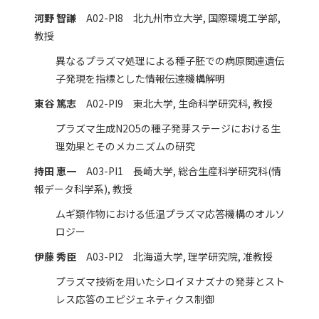
河野 智謙
A02-PI8 北九州市立大学, 国際環境工学部,
教授
異なるプラズマ処理による種子胚での病原関連遺伝
子発現を指標とした情報伝達機構解明
東谷 篤志
A02-PI9 東北大学, 生命科学研究科, 教授
プラズマ生成N2O5の種子発芽ステージにおける生
理効果とそのメカニズムの研究
持田 恵一
A03-PI1 長崎大学, 総合生産科学研究科(情
報データ科学系), 教授
ムギ類作物における低温プラズマ応答機構のオルソ
ロジー
伊藤 秀臣
A03-PI2 北海道大学, 理学研究院, 准教授
プラズマ技術を用いたシロイヌナズナの発芽とスト
レス応答のエピジェネティクス制御