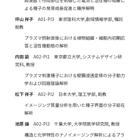
周波数で作用部位を制御した電流と活性種の相乗に
よる種子の発芽成長促進と機序解明
坪山 祥子
A01-PI3 東京理科大学,創域情報学部, 嘱託
助教
プラズマ照射直後における植物組織・細胞内初期応
答と活性種動態の解析
内田 諭
A02-PI1 東京都立大学, システムデザイン研
究科, 教授
プラズマ刺激種子における壁膜浸透変移の分子動力
学および回路理論解析
松下 祥子
A02-PI2 日本大学, 理工学部, 助教
イメージング質量分析を用いた種子界面の分子局在
解析
池原 譲
A02-PI3 千葉大学, 大学院医学研究院, 教授
構造と化学特性のナノイメージング解析によるプラ