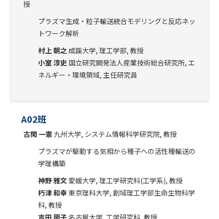
授
プラズマ生成・粒子輸送統合モデリングと反応ネッ
トワーク解析
村上 朝之
成蹊大学, 理工学部, 教授
小室 淳史
国立研究開発法人産業技術総合研究所, エ
ネルギー・環境領域, 主任研究員
A02班
古閑 一憲
九州大学, システム情報科学研究院, 教授
プラズマが駆動する気相から種子への活性種輸送の
学理構築
神野 雅文
愛媛大学, 理工学研究科(工学系), 教授
朽津 和幸
東京理科大学, 創域理工学部生命生物科学
科, 教授
吉田 朋子
名古屋大学, 工学研究科, 教授