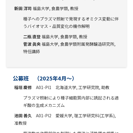
新田 洋司
福島大学, 食農学類, 教授
種子へのプラズマ照射で発現するオミクス変動に伴
うバイオマス・品質変化の機作解明
二瓶 直登
福島大学, 食農学類, 教授
菅波 眞央
福島大学, 食農学類附属発酵醸造研究所,
特任講師
公募班 （2025年4月～）
稲垣 慶修
A01-PI1 北海道大学, 工学研究院, 助教
プラズマ照射により種子細胞質内部に誘起される過
ギ酸の生成メカニズム
池田 善久
A01-PI2 愛媛大学, 理工学研究科(工学系),
准教授