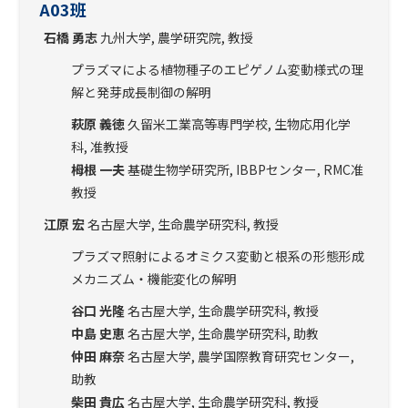
A03班
石橋 勇志
九州大学, 農学研究院, 教授
プラズマによる植物種子のエピゲノム変動様式の理
解と発芽成長制御の解明
萩原 義徳
久留米工業高等専門学校, 生物応用化学
科, 准教授
栂根 一夫
基礎生物学研究所, IBBPセンター, RMC准
教授
江原 宏
名古屋大学, 生命農学研究科, 教授
プラズマ照射によるオミクス変動と根系の形態形成
メカニズム・機能変化の解明
谷口 光隆
名古屋大学, 生命農学研究科, 教授
中島 史恵
名古屋大学, 生命農学研究科, 助教
仲田 麻奈
名古屋大学, 農学国際教育研究センター,
助教
柴田 貴広
名古屋大学, 生命農学研究科, 教授