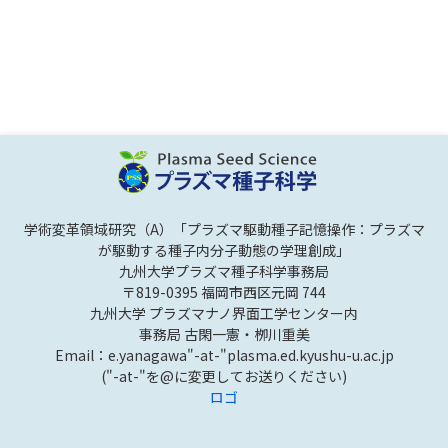
学術変革領域研究（A）「プラズマ駆動種子記憶操作：プラズマ
が駆動する種子内分子動態の学理創成」
九州大学プラズマ種子科学事務局
〒819-0395 福岡市西区元岡 744
九州大学 プラズマナノ界面工学センター内
事務局 古閑一憲・栁川重美
Email：e.yanagawa"-at-"plasma.ed.kyushu-u.ac.jp
("-at-"を@に変更してお送りください)
ロゴ