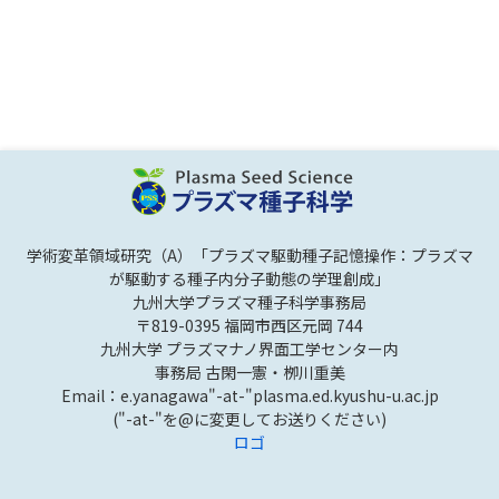
学術変革領域研究（A）「プラズマ駆動種子記憶操作：プラズマ
が駆動する種子内分子動態の学理創成」
九州大学プラズマ種子科学事務局
〒819-0395 福岡市西区元岡 744
九州大学 プラズマナノ界面工学センター内
事務局 古閑一憲・栁川重美
Email：e.yanagawa"-at-"plasma.ed.kyushu-u.ac.jp
("-at-"を@に変更してお送りください)
ロゴ