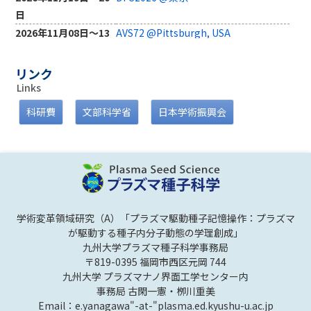
日
2025年11月29日
第1回領域横断会議 11月29日～30
報告
2026年11月08日～13
AVS72 @Pittsburgh, USA
日＠奈良★
日
2025年11月28日
第2回若手研究会 11月28日～29日
報告
2026年11月01日～06
Annual Gaseous Electronics
@奈良★
リンク
日
Conference (GEC) @Chicago, USA
Links
2025年10月2日
第1回プラズマ源WS 2025 10月2日
報告
2026年10月24日
熱帯農業学会 @名古屋, 愛知
～4日☆
科研費
文部科学省
日本学術振興会
2026年10月11日～16
AAPPS-DPP2026 ＠釜山, 韓国★
2025年9月3日
第5回総括班会議 9月3日 @仙台, 宮
報告
日
城☆
2026年09月16日～17
日本作物学会 @北海道
2025年9月1日
第5回領域全体会議 9月1日～2日 @
報告
日
仙台, 宮城☆
2026年09月15日～17
日本生物工学会 ＠北海道
2025年8月22日
A03班会議 8月22日～23日 @日本
報告
日
橋ライフサイエンスビルディング
学術変革領域研究（A）「プラズマ駆動種子記憶操作：プラズマ
2026年09月14日～17
日本物理学会 ＠東京
2025年7月11日
A01班会議 7月11日
報告
が駆動する種子内分子動態の学理創成」
日
九州大学プラズマ種子科学事務局
2025年7月5日
A02班会議 7月5日
報告
〒819-0395 福岡市西区元岡 744
2026年09月08日～11
応用物理学会 ＠北海道
2025年5月30日
第4回領域全体会議 5月30日～31日
報告
九州大学 プラズマナノ界面工学センター内
日
@仙台, 宮城★
事務局 古閑一憲・栁川重美
2026年09月04日～06
日本植物バイオテクノロジー学会 ＠鳥
2025年3月31日
第4回総括班会議 3月31日 @西新,
報告
Email：e.yanagawa"-at-"plasma.ed.kyushu-u.ac.jp