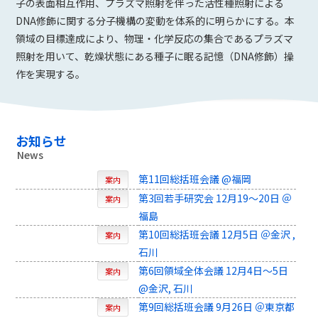
子の表面相互作用、プラズマ照射を伴った活性種照射による
DNA修飾に関する分子機構の変動を体系的に明らかにする。本
領域の目標達成により、物理・化学反応の集合であるプラズマ
照射を用いて、乾燥状態にある種子に眠る記憶（DNA修飾）操
作を実現する。
お知らせ
News
第11回総括班会議 @福岡
案内
第3回若手研究会 12月19～20日 ＠
案内
福島
第10回総括班会議 12月5日 ＠金沢 ,
案内
石川
第6回領域全体会議 12月4日～5日
案内
@金沢, 石川
第9回総括班会議 9月26日 ＠東京都
案内