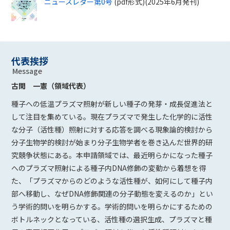
ニュースレター第0号
(pdf形式)(2025年6月発刊)
代表挨拶
Message
古閑 一憲（領域代表）
種子への低温プラズマ照射が新しい種子の発芽・成長促進法と
して注目を集めている。現在プラズマで発生した化学的に活性
な分子（活性種）照射に対する応答を調べる現象論的検討から
分子生物学的検討が始まり分子生物学者を巻き込んだ世界的研
究競争状態にある。本申請領域では、最近明らかになった種子
へのプラズマ照射による種子内DNA修飾の変動から着想を得
た、「プラズマからのどのような活性種が、如何にして種子内
部へ移動し、なぜDNA修飾関連の分子動態を変えるのか」とい
う学術的問いを明らかする。学術的問いを明らかにするための
ボトルネックとなっている、活性種の選択生成、プラズマと種