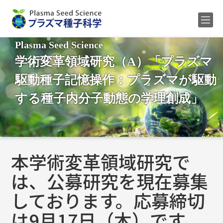
Plasma Seed Science
Home
学術変革領域研究（A）「プラズマ
メンバー
駆動種子記憶操作：プラズマが駆動
研究内容
する種子内分子動態の学理創成」
公募
研究業績
ENGLISH
本学術変革領域研究で
は、公募研究を現在募集
しております。応募締切
は9月17日（木）です。