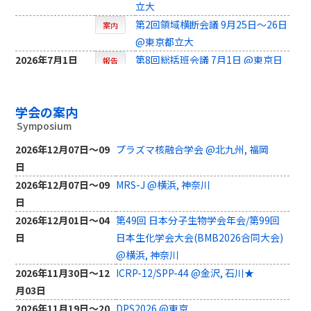
立大
第2回領域横断会議 9月25日～26日
案内
@東京都立大
2026年7月1日
第8回総括班会議 7月1日 @東京日
報告
本橋リンクJ☆
2026年6月30日
公開シンポジウム 6月30日 @東京
報告
学会の案内
日本橋リンクJ☆
Symposium
2026年5月23日
A03班会議 5月23日 @オンライン
報告
2026年5月17日
2026年12月07日～09
プラズマ核融合学会 @北九州, 福岡
A02班会議 ５月17日（日本橋）、
報告
日
24日（名古屋）☆
2026年4月27日
2026年12月07日～09
MRS-J @横浜, 神奈川
A01班会議 4月27日
報告
日
2026年3月26日
第7回総括班会議 3月26日～27日 @
報告
2026年12月01日～04
第49回 日本分子生物学会年会/第99回
西新, 福岡★
日
日本生化学会大会(BMB2026合同大会)
2026年3月25日
第2回プラズマ源WS 3月25日～27
報告
@横浜, 神奈川
日
2026年11月30日～12
ICRP-12/SPP-44 @金沢, 石川★
2026年2月20日
第4回プラズマ種子科学研究会 2月
報告
月03日
20～21日★
2026年11月19日～20
DPS2026 @東京
2025年11月29日
第6回総括班会議 11月29日 @奈良
報告